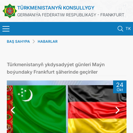
TÜRKMENISTANYŇ KONSULLYGY
GERMANIÝA FEDERATIW RESPUBLIKASY - FRANKFURT
TK
BAŞ SAHYPA
HABARLAR
BAŞ SAHYPA
HABARLAR
Türkmenistanyň ykdysadyýet günleri Maýn
boýundaky Frankfurt şäherinde geçiriler
DIM
24
Okt
KONSULLYK HYZMATLARY
TÜRKMENISTAN
ARAGATNAŞYK