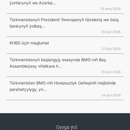
ýurtlarynyň we Azerba...
01 Awg 2026
Türkmenistanyň Prezidenti Ýewropanyň täzeleniş we ösüş
bankynyň ýolbaş...
29 Iýul 2026
KHBS üçin maglumat
27 Iýul 2026
Türkmenistanyň başlangyjy esasynda BMG-niň Baş
Assambleýasy «Halkara h...
25 Iýul 2026
Türkmenistan BMG-niň Howpsuzlyk Geňeşiniň mejlisinde
parahatçylygy, yn...
24 Iýul 2026
Gysga ýol