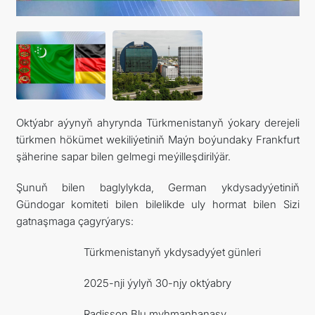
Oktýabr aýynyň ahyrynda Türkmenistanyň ýokary derejeli
türkmen hökümet wekiliýetiniň Maýn boýundaky Frankfurt
şäherine sapar bilen gelmegi meýilleşdirilýär.
Şunuň bilen baglylykda, German ykdysadyýetiniň
Gündogar komiteti bilen bilelikde uly hormat bilen Sizi
gatnaşmaga çagyrýarys:
Türkmenistanyň ykdysadyýet günleri
2025-nji ýylyň 30-njy oktýabry
Radisson Blu myhmanhanasy