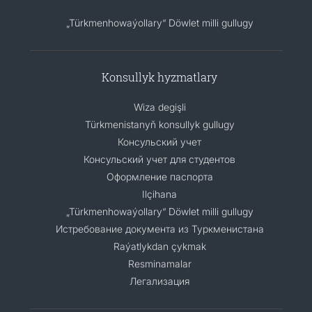
„Türkmenhowaýollary“ Döwlet milli gullugy
Konsullyk hyzmatlary
Wiza degişli
Türkmenistanyň konsullyk gullugy
Консульский учет
Консульский учет для студентов
Оформление паспорта
Ilçihana
„Türkmenhowaýollary“ Döwlet milli gullugy
Истребование документа из Туркменистана
Raýatlykdan çykmak
Resminamalar
Легализация