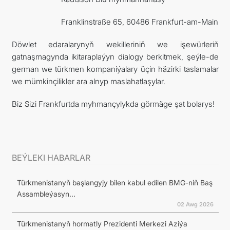
Franklinstraße 65, 60486 Frankfurt-am-Main
Döwlet edaralarynyň wekilleriniň we işewürleriň
gatnaşmagynda ikitaraplaýyn dialogy berkitmek, şeýle-de
german we türkmen kompaniýalary üçin häzirki taslamalar
we mümkinçilikler ara alnyp maslahatlaşylar.
Biz Sizi Frankfurtda myhmançylykda görmäge şat bolarys!
BEÝLEKI HABARLAR
Türkmenistanyň başlangyjy bilen kabul edilen BMG-niň Baş
Assambleýasyn...
02 Awg 2026
Türkmenistanyň hormatly Prezidenti Merkezi Aziýa