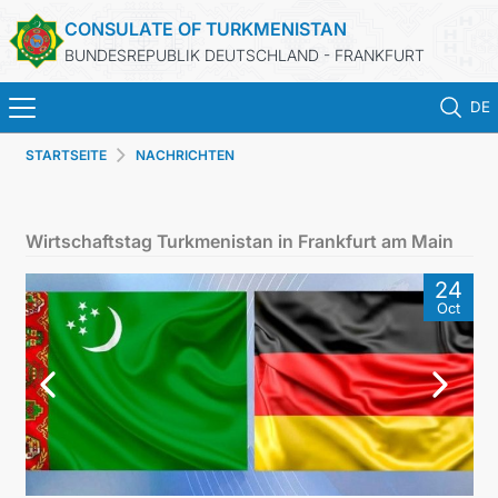
CONSULATE OF TURKMENISTAN
BUNDESREPUBLIK DEUTSCHLAND - FRANKFURT
DE
STARTSEITE
NACHRICHTEN
STARTSEITE
AKTUELLES
Wirtschaftstag Turkmenistan in Frankfurt am Main
MFA
24
Oct
KONSULARISCHE DIENSTE
TURKMENISTAN
KONTAKT