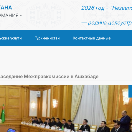
ТАНА
2026 год - "Незави
РМАНИЯ -
— родина целеустр
ьские услуги
Туркменистан
Контактные данные
ГЛАВНАЯ
НОВОСТИ
 заседание Межправкомиссии в Ашхабаде
МИД
КОНСУЛЬСКИЕ УСЛУГИ
ТУРКМЕНИСТАН