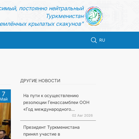
симый, постоянно нейтральный
Туркменистан
емлённых крылатых скакунов"
RU
ДРУГИЕ НОВОСТИ
7
На пути к осуществлению
Май
резолюции Генассамблеи ООН
«Год международного...
02 Авг 2026
Президент Туркменистана
принял участие в