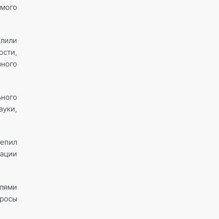
ямого
елили
сти,
вного
ьного
ауки,
репил
зации
елями
просы