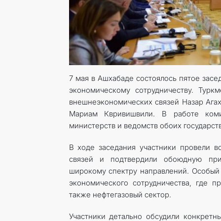
7 мая в Ашхабаде состоялось пятое зас
экономическому сотрудничеству. Турк
внешнеэкономических связей Назар Агах
Мариам Квривишвили. В работе коми
министерств и ведомств обоих государств
В ходе заседания участники провели в
связей и подтвердили обоюдную при
широкому спектру направлений. Особый 
экономического сотрудничества, где п
также нефтегазовый сектор.
Участники детально обсудили конкретн