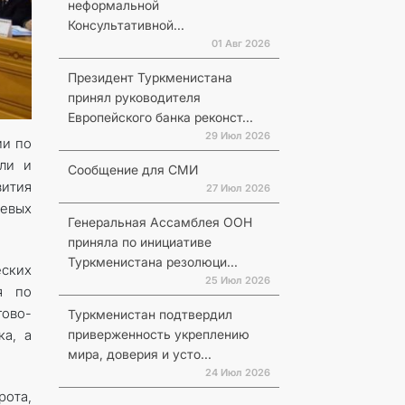
неформальной
Консультативной...
01 Авг 2026
Президент Туркменистана
принял руководителя
Европейского банка реконст...
29 Июл 2026
ии по
вли и
Сообщение для СМИ
вития
27 Июл 2026
евых
Генеральная Ассамблея ООН
приняла по инициативе
Туркменистана резолюци...
еских
25 Июл 2026
я по
гово-
Туркменистан подтвердил
приверженность укреплению
ка, а
мира, доверия и усто...
24 Июл 2026
рота,