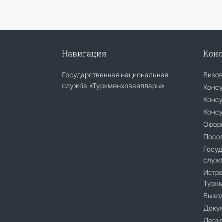
Навигация
Конс
Государственная национальная
Визо
служба «Туркменховаеллары»
Конс
Консу
Консу
Офор
Посо
Госуд
служ
Истре
Турк
Выход
Доку
Лега