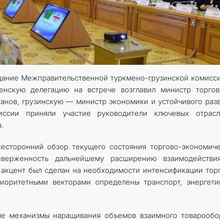
КОНТАКТНЫЕ ДАННЫЕ
едание Межправительственной туркмено-грузинской комисс
менскую делегацию на встрече возглавил министр торго
анов, грузинскую — министр экономики и устойчивого раз
ссии приняли участие руководители ключевых отрасл
.
сесторонний обзор текущего состояния торгово-экономич
верженность дальнейшему расширению взаимодействи
акцент был сделан на необходимости интенсификации тор
риоритетными векторами определены транспорт, энергети
ые механизмы наращивания объемов взаимного товарообо