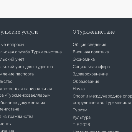
ульские услуги
О Туркменистане
вые вопросы
Общие сведения
ульская служба Туркменистана
Внешняя политика
льский учет
Экономика
льский учет для студентов
Социальная сфера
мление паспорта
Здравоохранение
льство
Образование
арственная национальная
Наука
ба «Туркменховаеллары»
Спорт и международное спор
бование документа из
сотрудничество Туркмениста
менистана
Туризм
 из гражданства
Культура
менты
TIF 2026
лизация
Чемпионат мира среди