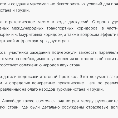
сти и создания максимально благоприятных условий для пр
стана и Грузии.
ла стратегическое место в ходе дискуссий. Стороны уд
вных международных транспортных коридоров, в частно
оре» и «Лазуритовый коридор», а также вопросам эффекти
ортовой инфраструктуры двух стран.
ов, участники заседания подчеркнули важность параллел
 отмечена необходимость укрепления контактов в области н
особствует сближению народов двух стран.
едатели подписали итоговый Протокол. Этот документ зак
ти и определил конкретные практические шаги по реали
равленных на благо народов Туркменистана и Грузии.
в Ашхабаде также состоялся ряд встреч между руководит
вух стран, где были детально обсуждены отраслевые во