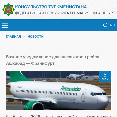
КОНСУЛЬСТВО ТУРКМЕНИСТАНА
ФЕДЕРАТИВНАЯ РЕСПУБЛИКА ГЕРМАНИЯ - ФРАНКФУРТ
RU
ГЛАВНАЯ
НОВОСТИ
ГЛАВНАЯ
НОВОСТИ
Важное уведомление для пассажиров рейса
Ашхабад — Франкфурт
МИД
5
Май
КОНСУЛЬСКИЕ УСЛУГИ
ТУРКМЕНИСТАН
КОНТАКТНЫЕ ДАННЫЕ
С 6 мая 2026 года все рейсы авиакомпании