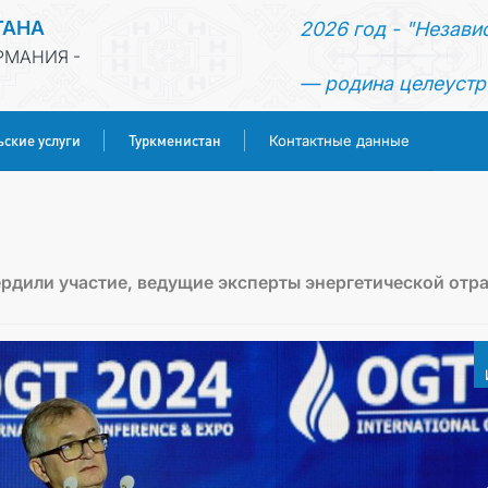
ТАНА
2026 год - "Незави
РМАНИЯ -
— родина целеустр
ьские услуги
Туркменистан
Контактные данные
ГЛАВНАЯ
НОВОСТИ
ердили участие, ведущие эксперты энергетической отр
МИД
КОНСУЛЬСКИЕ УСЛУГИ
ТУРКМЕНИСТАН