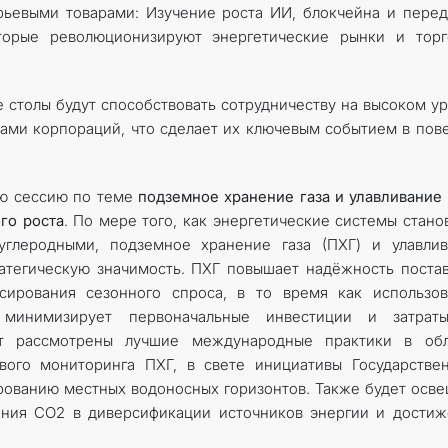
рьевыми товарами: Изучение роста ИИ, блокчейна и пере
торые революционизируют энергетические рынки и торг
е столы будут способствовать сотрудничеству на высоком у
ами корпораций, что сделает их ключевым событием в пов
кую сессию по теме
подземное хранение газа и улавливание
го роста
. По мере того, как энергетические системы стано
углеродными, подземное хранение газа (ПХГ) и улавлив
ратегическую значимость. ПХГ повышает надёжность поста
нсирования сезонного спроса, в то время как использо
 минимизирует первоначальные инвестиции и затрат
ут рассмотрены лучшие международные практики в обл
вого мониторинга ПХГ, в свете инициативы Государстве
ованию местных водоносных горизонтов. Также будет осв
ения CO2 в диверсификации источников энергии и дости