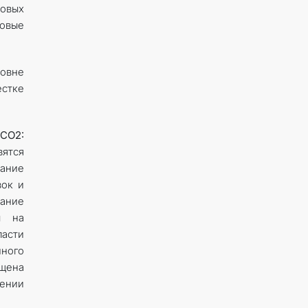
довых
овые
ровне
естке
 CO2:
вятся
ание
вок и
вание
ы на
асти
нного
ещена
жении