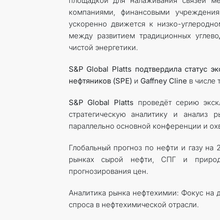
площадкой для налаживания связей ме
компаниями, финансовыми учреждения
ускоренно движется к низко-углеродно
между развитием традиционных углево
чистой энергетики.
S&P Global Platts подтвердила статус 
нефтяников (SPE)
и
Gaffney Cline
в числе
S&P Global Platts
проведёт серию экскл
стратегическую аналитику и анализ р
параллельно основной конференции и ох
Глобальный прогноз по нефти и газу на 
рынках сырой нефти, СПГ и природн
прогнозирования цен.
Аналитика рынка нефтехимии: Фокус на 
спроса в нефтехимической отрасли.