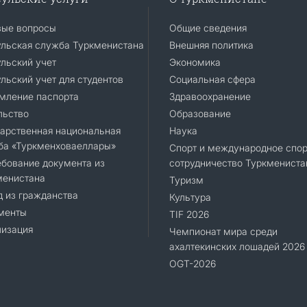
вые вопросы
Общие сведения
ульская служба Туркменистана
Внешняя политика
льский учет
Экономика
льский учет для студентов
Социальная сфера
мление паспорта
Здравоохранение
льство
Образование
арственная национальная
Наука
ба «Туркменховаеллары»
Спорт и международное спор
бование документа из
сотрудничество Туркмениста
менистана
Туризм
 из гражданства
Культура
менты
TIF 2026
лизация
Чемпионат мира среди
ахалтекинских лошадей 2026
OGT-2026