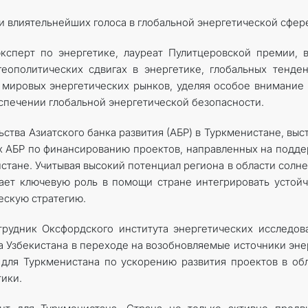
и влиятельнейших голоса в глобальной энергетической сфер
ксперт по энергетике, лауреат Пулитцеровской премии, 
геополитических сдвигах в энергетике, глобальных тенде
 мировых энергетических рынков, уделяя особое внимание
спечении глобальной энергетической безопасности.
ства Азиатского банка развития (АБР) в Туркменистане, выс
ах АБР по финансированию проектов, направленных на подд
истане. Учитывая высокий потенциал региона в области солн
ает ключевую роль в помощи стране интегрировать устой
ескую стратегию.
рудник Оксфордского института энергетических исследов
 Узбекистана в переходе на возобновляемые источники эне
для Туркменистана по ускорению развития проектов в об
ики.