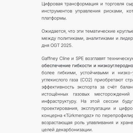
Цифровая трансформация и торговля сы
инструментов управления рисками, ко
платформы.
Ожидается, что эти тематические круглы
между политиками, аналитиками и лидер
дня OGT 2025.
Gaffney Cline и SPE возглавят техничес
обеспечение гибкости и низкоуглеродно
более гибкими, устойчивыми и низко-
углекислого газа (CO2) приобретают ст
эффективность экспорта за счёт бала
истощённых газовых месторождений
инфраструктуру. На этой сессии буд
проектирования, эксплуатации и цифро
концерна «Türkmengaz» по перепрофилир
возрастающая роль улавливания и хран
целей декарбонизации.