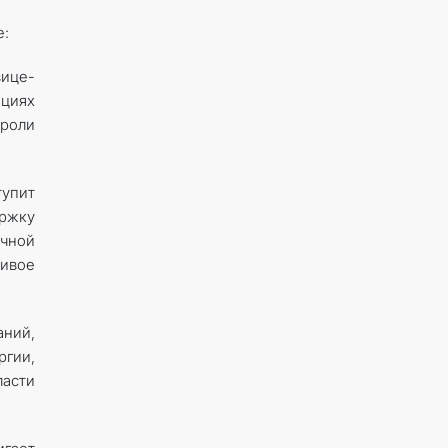
е:
вице-
нциях
 роли
тупит
ержку
ечной
чивое
аний,
ргии,
ласти