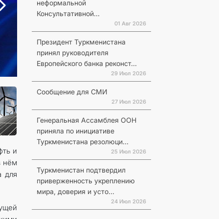
неформальной
Консультативной...
01 Авг 2026
Президент Туркменистана
принял руководителя
Европейского банка реконст...
29 Июл 2026
Сообщение для СМИ
27 Июл 2026
Генеральная Ассамблея ООН
приняла по инициативе
Туркменистана резолюци...
фть и
25 Июл 2026
в нём
Туркменистан подтвердил
а для
приверженность укреплению
мира, доверия и усто...
24 Июл 2026
дущей