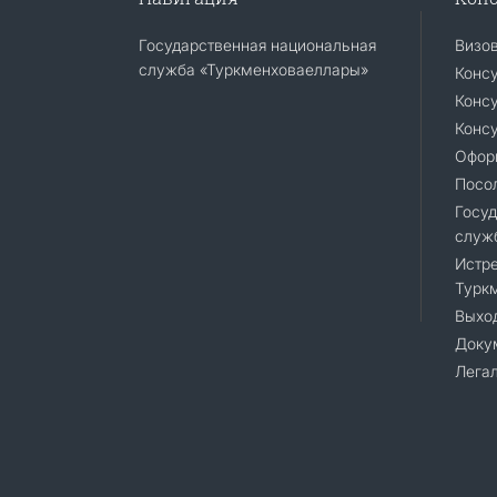
Государственная национальная
Визо
служба «Туркменховаеллары»
Конс
Консу
Консу
Офор
Посо
Госуд
служ
Истре
Турк
Выход
Доку
Лега