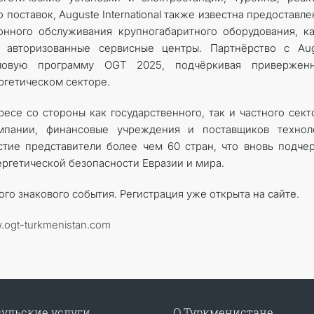
поставок, Auguste International также известна предоставл
онного обслуживания крупногабаритного оборудования, к
и авторизованные сервисные центры. Партнёрство с Aug
 деловую программу OGT 2025, подчёркивая приверженн
гетическом секторе.
се со стороны как государственного, так и частного сект
пании, финансовые учреждения и поставщиков техноло
тие представители более чем 60 стран, что вновь подче
ергетической безопасности Евразии и мира.
ого знакового события. Регистрация уже открыта на
сайте
.
ogt-turkmenistan.com
ульские услуги
О Туркменистане