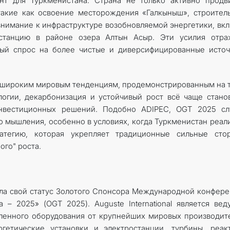
т для Туркменистана. Страна не только активно продви
такие как освоение месторождения «Галкыныш», строител
внимание к инфраструктуре возобновляемой энергетики, вк
останцию в районе озера Алтын Асыр. Эти усилия отра
ый спрос на более чистые и диверсифицированные источ
 широким мировым тенденциям, продемонстрированным на 
логии, декарбонизация и устойчивый рост всё чаще стано
инвестиционных решений. Подобно ADIPEC, OGT 2025 сл
 мышления, особенно в условиях, когда Туркменистан реал
атегию, которая укрепляет традиционные сильные стор
ого" роста.
дила свой статус Золотого Спонсора Международной конфер
 – 2025» (OGT 2025). Auguste International является ве
енного оборудования от крупнейших мировых производит
гетические установки и электростанции, турбины, реак