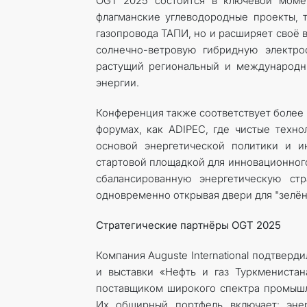
OGT 2025 состоится в ключевой момен
флагманские углеводородные проекты, 
газопровода ТАПИ, но и расширяет своё 
солнечно-ветровую гибридную электр
растущий региональный и международн
энергии.
Конференция также соответствует более
форумах, как ADIPEC, где чистые техно
основой энергетической политики и 
стартовой площадкой для инновационного
сбалансированную энергетическую стр
одновременно открывая двери для "зелён
Стратегические партнёры OGT 2025
Компания Auguste International подтвер
и выставки «Нефть и газ Туркменистана
поставщиком широкого спектра промышл
Их обширный портфель включает: энер