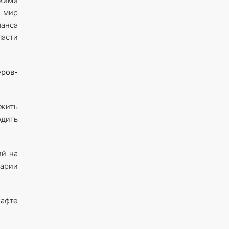
кими
 мир
ланса
асти
еров-
ожить
дить
ий на
арии
шафте