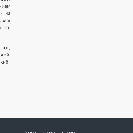
ением
ак на
uste
ость
оров,
гий.
ркнёт
Контактные данные