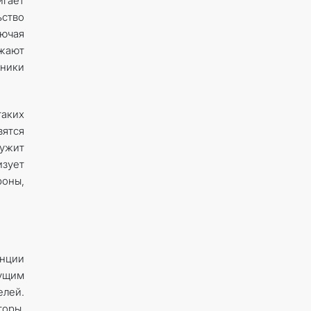
гает
ьство
лючая
жают
ники
таких
вятся
ужит
изует
оны,
енции
дущим
елей.
торы,