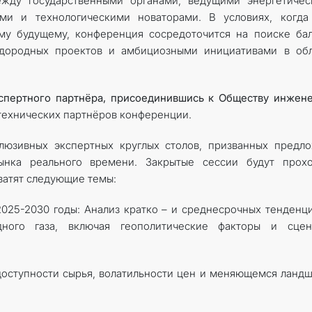
жду государственными органами, ведущими энергетичес
ми и технологическими новаторами. В условиях, когда
му будущему, конференция сосредоточится на поиске ба
дородных проектов и амбициозными инициативами в обл
экспертного партнёра, присоединившись к Обществу инжен
 технических партнёров конференции.
юзивных экспертных круглых столов, призванных предл
ынка реального времени. Закрытые сессии будут прохо
ватят следующие темы:
2025-2030 годы: Анализ кратко – и среднесрочных тенденц
ого газа, включая геополитические факторы и сцен
доступности сырья, волатильности цен и меняющемся ланд