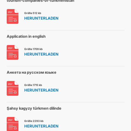
tourism-companies-of-turkmenistan
Größe 512 kb
HERUNTERLADEN
Application in english
Größe 1709 kb
HERUNTERLADEN
Анкета на русском языке
Größe 1715 kb
HERUNTERLADEN
Şahsy kagyzy türkmen dilinde
Größe 2293 kb
HERUNTERLADEN