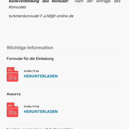
Bankverbindung das
Konsulat:
nach der Anfrage des
Konsulats
turkmenkonsulat-F.a.M@t-online.de
Wichtige Information
Formular für die Einladung
Größe 72 kb
HERUNTERLADEN
Анкета
Größe 111 kb
HERUNTERLADEN