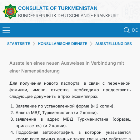
CONSULATE OF TURKMENISTAN
BUNDESREPUBLIK DEUTSCHLAND - FRANKFURT
DE
STARTSEITE
KONSULARISCHE DIENSTE
AUSSTELLUNG DES
STARTSEITE
AUSWEISES
AKTUELLES
Ausstellen eines neuen Ausweises in Verbindung mit
einer Namensänderung
MFA
Для получения нового паспорта, в связи с переменой
фамилии, имени, отчества, необходимо предоставить
следующие документы в трех экземплярах:
KONSULARISCHE DIENSTE
Заявление по установленной форме (и 2 копии).
Анкета МВД Туркменистана (и 2 копии).
TURKMENISTAN
заявление в адрес МВД Туркменистана (образец
прилагается) (и 2 копии).
KONTAKT
Подробная автобиография, в которой указывается
кроме всех личных данных также где и кем работает в