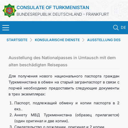
CONSULATE OF TURKMENISTAN
BUNDESREPUBLIK DEUTSCHLAND - FRANKFURT
DE
STARTSEITE
KONSULARISCHE DIENSTE
AUSSTELLUNG DES
STARTSEITE
AUSWEISES
AKTUELLES
Ausstellung des Nationalpasses in Umtausch mit dem
alten beschädigten Reisepass
MFA
Для получения нового национального паспорта граждан
Туркменистана в обмен на старый загранпаспорт в связи с
порчей необходимо предоставить следующие документы
KONSULARISCHE DIENSTE
в трех экземплярах:
Паспорт, подлежащий обмену и копии паспорта в 2
TURKMENISTAN
екз..
Анкету МВД Туркменистана (образец прилагается)
KONTAKT
(один оригинал и две копии).
Свидетельство о рождении, оригинал и 2 копии.