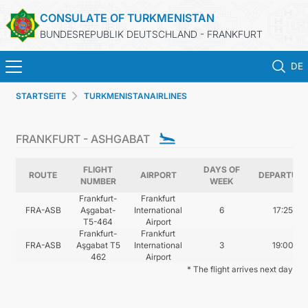
CONSULATE OF TURKMENISTAN
BUNDESREPUBLIK DEUTSCHLAND - FRANKFURT
DE
STARTSEITE
TURKMENISTANAIRLINES
STARTSEITE
FRANKFURT - ASHGABAT
AKTUELLES
FLIGHT
DAYS OF
MFA
ROUTE
AIRPORT
DEPARTURE
NUMBER
WEEK
Frankfurt-
Frankfurt
FRA-ASB
Aşgabat-
International
6
17:25
KONSULARISCHE DIENSTE
T5-464
Airport
Frankfurt-
Frankfurt
FRA-ASB
Aşgabat T5
International
3
19:00
TURKMENISTAN
462
Airport
* The flight arrives next day
KONTAKT