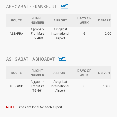
ASHGABAT - FRANKFURT
FLIGHT
DAYS OF
ROUTE
AIRPORT
DEPARTURE
NUMBER
WEEK
Aşgabat-
Ashgabat
ASB-FRA
Frankfurt
International
6
12:00
T5-463
Airport
ASHGABAT - ASHGABAT
FLIGHT
DAYS OF
ROUTE
AIRPORT
DEPARTURE
NUMBER
WEEK
Aşgabat-
Ashgabat
ASB-ASB
Frankfurt
International
3
13:00
T5 461
Airport
NOTE:
Times are local for each airport.