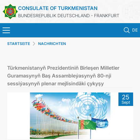
CONSULATE OF TURKMENISTAN
BUNDESREPUBLIK DEUTSCHLAND - FRANKFURT
DE
STARTSEITE
NACHRICHTEN
STARTSEITE
AKTUELLES
Türkmenistanyň Prezidentiniň Birleşen Milletler
Guramasynyň Baş Assambleýasynyň 80-nji
MFA
sessiýasynyň plenar mejlisindäki çykyşy
25
KONSULARISCHE DIENSTE
Sept
TURKMENISTAN
KONTAKT