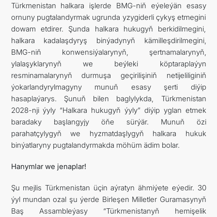
Türkmenistan halkara işlerde BMG-niň eýeleýän esasy
ornuny pugtalandyrmak ugrunda yzygiderli çykyş etmegini
dowam etdirer. Şunda halkara hukugyň berkidilmegini,
halkara kadalaşdyryş binýadynyň kämilleşdirilmegini,
BMG-niň konwensiýalarynyň, şertnamalarynyň,
ylalaşyklarynyň we beýleki köptaraplaýyn
resminamalarynyň durmuşa geçirilişiniň netijeliliginiň
ýokarlandyrylmagyny munuň esasy şerti diýip
hasaplaýarys. Şunuň bilen baglylykda, Türkmenistan
2028-nji ýyly “Halkara hukugyň ýyly” diýip yglan etmek
baradaky başlangyjy öňe sürýär. Munuň özi
parahatçylygyň we hyzmatdaşlygyň halkara hukuk
binýatlaryny pugtalandyrmakda möhüm ädim bolar.
Hanymlar we jenaplar!
Şu mejlis Türkmenistan üçin aýratyn ähmiýete eýedir. 30
ýyl mundan ozal şu ýerde Birleşen Milletler Guramasynyň
Baş Assambleýasy “Türkmenistanyň hemişelik