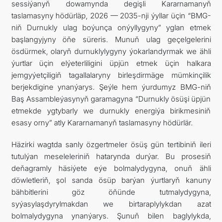
sessiýanyň dowamynda degişli Kararnamanyň
taslamasyny hödürläp, 2026 — 2035-nji ýyllar üçin “BMG-
niň Durnukly ulag boýunça onýyllygyny” yglan etmek
başlangyjyny öňe süreris. Munuň ulag geçelgelerini
ösdürmek, olaryň durnuklylygyny ýokarlandyrmak we ähli
ýurtlar üçin elýeterliligini üpjün etmek üçin halkara
jemgyýetçiligiň tagallalaryny birleşdirmäge mümkinçilik
berjekdigine ynanýarys. Şeýle hem ýurdumyz BMG-niň
Baş Assambleýasynyň garamagyna “Durnukly ösüşi üpjün
etmekde ygtybarly we durnukly energiýa birikmesiniň
esasy orny” atly Kararnamanyň taslamasyny hödürlär.
Häzirki wagtda sanly özgertmeler ösüş gün tertibiniň ileri
tutulýan meseleleriniň hatarynda durýar. Bu prosesiň
deňagramly häsiýete eýe bolmalydygyna, onuň ähli
döwletleriň, şol sanda ösüp barýan ýurtlaryň kanuny
bähbitlerini göz öňünde tutmalydygyna,
syýasylaşdyrylmakdan we birtaraplylykdan azat
bolmalydygyna ynanýarys. Şunuň bilen baglylykda,