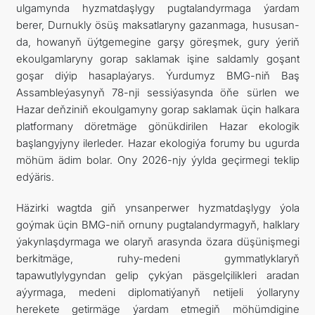
ulgamynda hyzmatdaşlygy pugtalandyrmaga ýardam
berer, Durnukly ösüş maksatlaryny gazanmaga, hususan-
da, howanyň üýtgemegine garşy göreşmek, gury ýeriň
ekoulgamlaryny gorap saklamak işine saldamly goşant
goşar diýip hasaplaýarys. Ýurdumyz BMG-niň Baş
Assambleýasynyň 78-nji sessiýasynda öňe sürlen we
Hazar deňziniň ekoulgamyny gorap saklamak üçin halkara
platformany döretmäge gönükdirilen Hazar ekologik
başlangyjyny ilerleder. Hazar ekologiýa forumy bu ugurda
möhüm ädim bolar. Ony 2026-njy ýylda geçirmegi teklip
edýäris.
Häzirki wagtda giň ynsanperwer hyzmatdaşlygy ýola
goýmak üçin BMG-niň ornuny pugtalandyrmagyň, halklary
ýakynlaşdyrmaga we olaryň arasynda özara düşünişmegi
berkitmäge, ruhy-medeni gymmatlyklaryň
tapawutlylygyndan gelip çykýan päsgelçilikleri aradan
aýyrmaga, medeni diplomatiýanyň netijeli ýollaryny
herekete getirmäge ýardam etmegiň möhümdigine