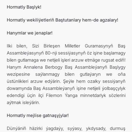
Hormatly Başlyk!
Hormatly wekiliýetleriň Baştutanlary hem-de agzalary!
Hanymlar we jenaplar!
Ilki bilen, Sizi Birleşen Milletler Guramasynyň Baş
Assambleýasynyň 80-nji sessiýasynyň öz işine başlamagy
bilen gutlamaga we netijeli işleri arzuw etmäge rugsat ediň!
Hanym Annalena Berbogy Baş Assambleýanyň Başlygy
wezipesine saýlanmagy bilen gutlaýaryn we oňa
üstünlikleri arzuw edýärin. Şeýle hem ozalky sessiýanyň
dowamynda Baş Assambleýanyň işine netijeli ýolbaşçylyk
edendigi üçin ilçi Filemon Ýanga minnetdarlyk sözlerini
aýtmak isleýärin.
Hormatly mejlise gatnaşyjylar!
Dünýäniň häzirki ýagdaýy, syýasy, ykdysady, durmuş