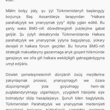
Mälim bolşy ýaly, şu ýyl Türkmenistanyň başlangyjy
boýunça Baş Assambleýa tarapyndan “Halkara
parahatçylyk we ynanyşmak ýyly” diýlip yglan edildi. Bu
şanly waka BMG-niň döredilmeginiň ýubileýine gabat
gelýär. Şu ýylyň dekabrynda Türkmenistanda Halkara
parahatçylyk we ynanyşmak ýylyna bagyşlanyp, ýokary
derejeli iri halkara forum geçiriler. Bu foruma BMG-niň
strategik maksatlaryny gazanmaga anyk goşant hökmünde
garaýarys we oňa giň halkara wekilçiligiň gatnaşjakdygyna
umyt edýäris.
Döwlet çemeleşmeleriniň dünýäniň ösüş meýillerine
ýakynlaşmak prosesi, ynanyşmagyň we özara
düşünişmegiň ýola goýulmagy hem-de
pugtalandyrylmagy ulgamlaýyn, yzygiderli häsiýete eýe
bolmalydyr diýip hasaplaýarys. Şunuň bilen baglylykda,
Türkmenistan Parahatçylyk we ynanyşmak medeniýeti
meseleleri boýunça bütindünýä sammitini geçirmek