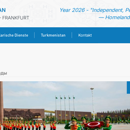
AN
Year 2026 - "Independent, P
— Homeland 
- FRANKFURT
arische Dienste
Turkmenistan
Kontakt
STARTSEITE
AKTUELLES
еды
MFA
KONSULARISCHE DIENSTE
TURKMENISTAN
KONTAKT