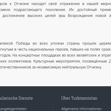
едков к Отчизне находит своё отражение в нашей мирн
 смехе подрастающего поколения. Их достойный прим
а достижение высоких целей эры Возрождения новой э
Великой Победы во всех уголках страны прошли церем
гнутым в честь национальных героев, павших на полях сра
 годов. На концертных площадках во всех велаятских и этра
ских коллективов. Культурные мероприятия, посвящённые 
отечественников за независимую нейтральную Отчизну.
ularische Dienste
Über Turkmenistan
angelegenheiten
Allgemeine Informationen