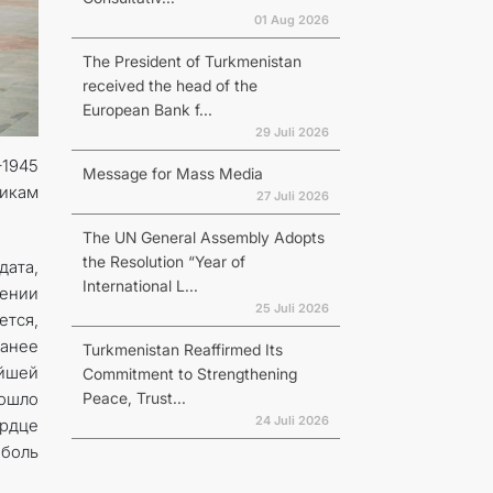
01 Aug 2026
The President of Turkmenistan
received the head of the
European Bank f...
29 Juli 2026
–1945
Message for Mass Media
никам
27 Juli 2026
The UN General Assembly Adopts
the Resolution “Year of
дата,
International L...
щении
25 Juli 2026
ется,
ранее
Turkmenistan Reaffirmed Its
айшей
Commitment to Strengthening
Peace, Trust...
рошло
24 Juli 2026
ердце
 боль