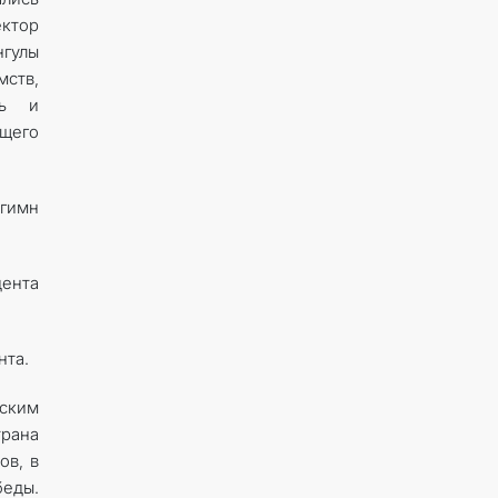
ктор
гулы
ств,
жь и
щего
гимн
дента
нта.
еским
трана
ов, в
беды.