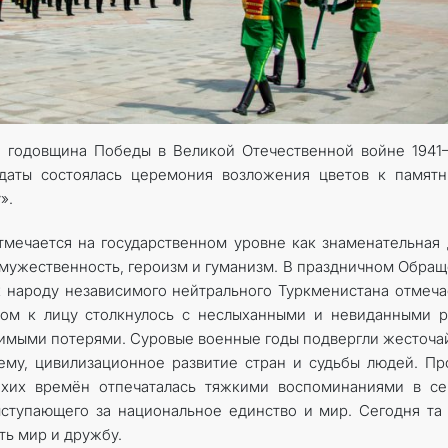
 годовщина Победы в Великой Отечественной ­войне 1941
 даты состоялась церемония возложения цветов к памят
y».
ечается на государственном уровне как знаменательная 
мужественность, героизм и гуманизм. В праздничном Обра
народу независимого нейтрального Туркменистана отмеча
ицом к лицу столкнулось с неслыханными и невиданными 
имыми потерями. Суровые военные годы подвергли жесточ
му, цивилизационное развитие стран и судьбы людей. П
лихих времён отпечаталась тяжкими воспоминаниями в с
ыступающего за национальное единство и мир. Сегодня та
ть мир и дружбу.