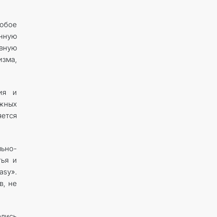
собое
енную
ывную
изма,
ия и
ежных
яется
льно-
тья и
asy».
в, не
ались