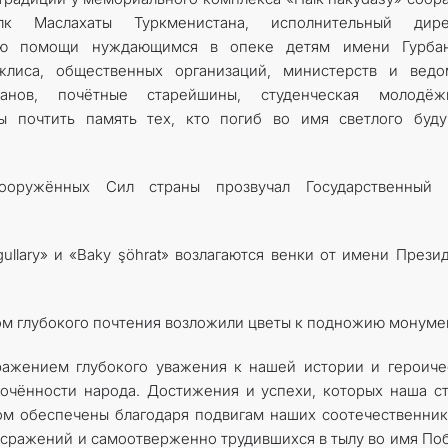
к Маслахаты Туркменистана, исполнительный дире
нию помощи нуждающимся в опеке детям имени Гурбан
жлиса, общественных организаций, министерств и ведом
ганов, почётные старейшины, студенческая молодё
ы почтить память тех, кто погиб во имя светлого буду
ооружённых Сил страны прозвучал Государственный 
gullary» и «Baky şöhrat» возлагаются венки от имени Прези
ом глубокого почтения возложили цветы к подножию монуме
ражением глубокого уважения к нашей истории и героич
очённости народа. Достижения и успехи, которых наша с
ом обеспечены благодаря подвигам наших соотечественник
 сражений и самоотверженно трудившихся в тылу во имя По