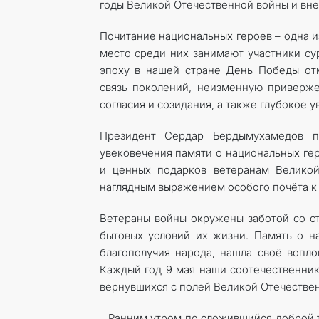
годы Великой ­Отечественной войны и вн
Почитание национальных героев – одна и
место среди них занимают участники с
эпоху в нашей стране День Победы от
связь поколений, неизменную приверже
согласия и созидания, а также глубокое 
Президент Сердар Бердымухамедов п
увековечения памяти о национальных гер
и ценных подарков ветеранам Великой
наглядным выражением особого почёта к
Ветераны войны окружены заботой со ст
бытовых условий их жизни. Память о н
благополучия народа, нашла своё вопл
Каждый год 9 мая наши соотечественник
вернувшихся с полей Великой Оте­честве
…Ранним утром по сложившийся доброй т