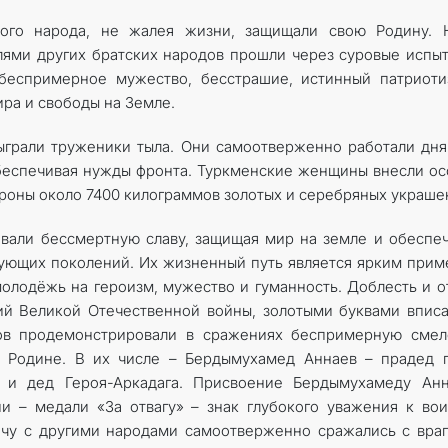
кого народа, не жалея жизни, защищали свою Родину. 
лями других братских народов прошли через суровые испы
беспримерное мужество, бесстрашие, истинный патриоти
ира и свободы на Земле.
ыграли труженики тыла. Они самоотверженно работали дн
беспечивая нужды фронта. Туркменские женщины внесли о
ороны около 7400 килограммов золотых и серебряных украше
­вали бессмертную славу, защищая мир на земле и обеспе
ующих поколений. Их жизненный путь является ярким при
олодёжь на героизм, мужество и гуманность. Доблесть и о
й Великой Отечественной вой­ны, золотыми буквами впис
ов продемонстрировали в сражениях беспримерную смело
ь Родине. В их числе – Бердымухамед Аннаев – прадед 
 и дед ­Героя-Аркадага. Присвоение ­Бердымухамеду Ан
и – медали «За отвагу» – знак глубокого уважения к во
ечу с другими народами самоотверженно сражались с вра