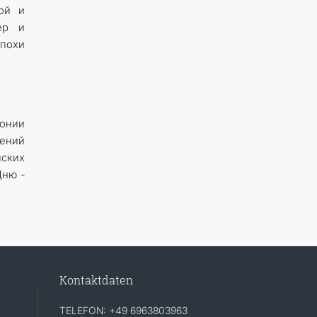
ой и
ер и
похи
онии
жений
пских
Дню ­
Kontaktdaten
TELEFON: +49 6963803963