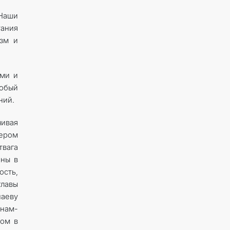
Наши
тания
зм и
ями и
собый
ний.
чивая
мером
твага
аны в
сть,
главы
наеву
инам-
гом в