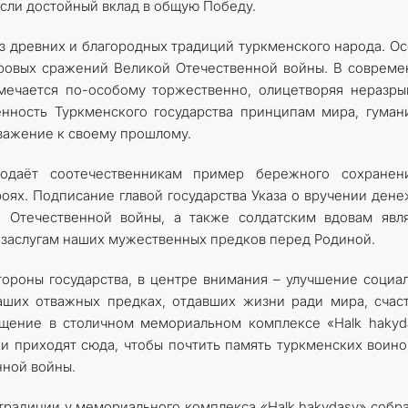
если достойный вклад в общую Победу.
з древних и благородных традиций туркменского народа. О
уровых сражений Великой Отечественной войны. В соврем
мечается по-особому торжественно, олицетворяя неразр
нность Туркменского государства принципам мира, гуман
уважение к своему прошлому.
одаёт соотечественникам пример бережного сохранен
оях. Подписание главой государства Указа о вручении ден
 Отечественной ­войны, а также солдатским вдовам явл
 заслугам наших мужественных предков перед Родиной.
ороны государства, в центре внимания – улучшение социа
аших отважных предках, отдавших жизни ради мира, счас
ощение в столичном мемориальном комплексе «Halk hakyd
и приходят сюда, чтобы почтить память туркменских воино
нной войны.
радиции у мемориального комплекса «Halk hakydasy» собр