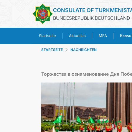
CONSULATE OF TURKMENIST
BUNDESREPUBLIK DEUTSCHLAND 
Konsul
Startseite
Aktuelles
MFA
STARTSEITE
NACHRICHTEN
Торжества в ознаменование Дня Поб