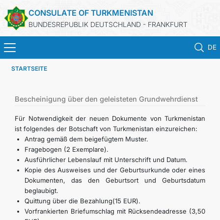
CONSULATE OF TURKMENISTAN
BUNDESREPUBLIK DEUTSCHLAND - FRANKFURT
DE
STARTSEITE
STARTSEITE
AKTUELLES
Bescheinigung über den geleisteten Grundwehrdienst
Für Notwendigkeit der neuen Dokumente von Turkmenistan
MFA
ist folgendes der Botschaft von Turkmenistan einzureichen:
Antrag gemäß dem beigefügtem Muster.
Fragebogen (2 Exemplare).
KONSULARISCHE DIENSTE
Ausführlicher Lebenslauf mit Unterschrift und Datum.
Kopie des Ausweises und der Geburtsurkunde oder eines
TURKMENISTAN
Dokumenten, das den Geburtsort und Geburtsdatum
beglaubigt.
Quittung über die Bezahlung(15 EUR).
KONTAKT
Vorfrankierten Briefumschlag mit Rücksendeadresse (3,50